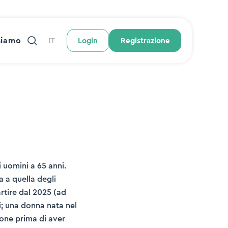
siamo
IT
Login
Registrazione
 uomini a 65 anni.
a a quella degli
artire dal 2025 (ad
i; una donna nata nel
ione prima di aver