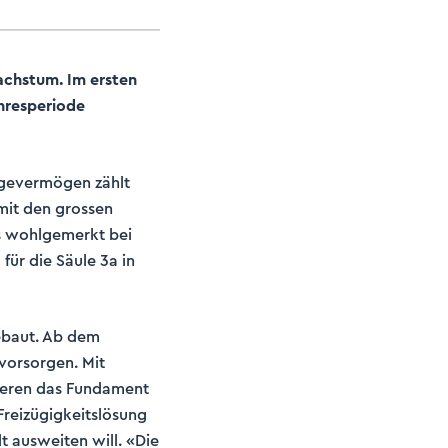
achstum. Im ersten
ahresperiode
rgevermögen zählt
mit den grossen
s wohlgemerkt bei
für die Säule 3a in
ebaut. Ab dem
vorsorgen. Mit
deren das Fundament
 Freizügigkeitslösung
t ausweiten will. «Die