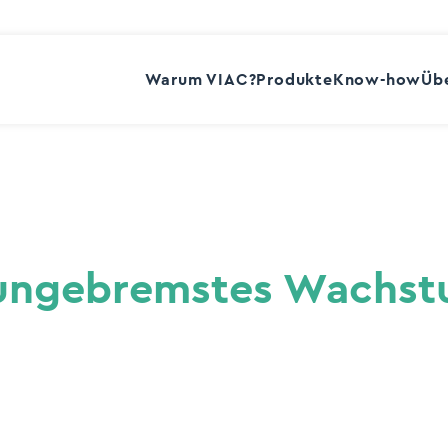
Warum VIAC?
Produkte
Know-how
Übe
 ungebremstes Wachs