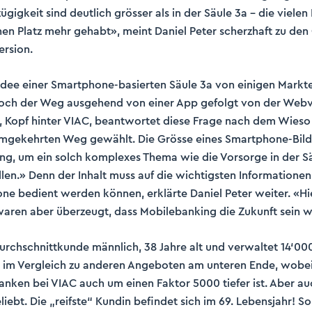
gigkeit sind deutlich grösser als in der Säule 3a – die vielen
n Platz mehr gehabt», meint Daniel Peter scherzhaft zu den
rsion.
Idee einer Smartphone-basierten Säule 3a von einigen Markte
 doch der Weg ausgehend von einer App gefolgt von der Webv
r, Kopf hinter VIAC, beantwortet diese Frage nach dem Wieso 
gekehrten Weg gewählt. Die Grösse eines Smartphone-Bilds
ng, um ein solch komplexes Thema wie die Vorsorge in der Sä
llen.» Denn der Inhalt muss auf die wichtigsten Informationen
e bedient werden können, erklärte Daniel Peter weiter. «Hi
waren aber überzeugt, dass Mobilebanking die Zukunft sein w
Durchschnittkunde männlich, 38 Jahre alt und verwaltet 14‘00
t im Vergleich zu anderen Angeboten am unteren Ende, wobei 
ranken bei VIAC auch um einen Faktor 5000 tiefer ist. Aber au
iebt. Die „reifste“ Kundin befindet sich im 69. Lebensjahr! So