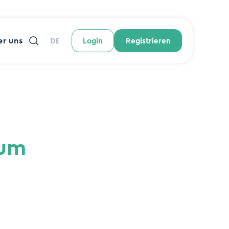
r uns
DE
Login
Registrieren
tum