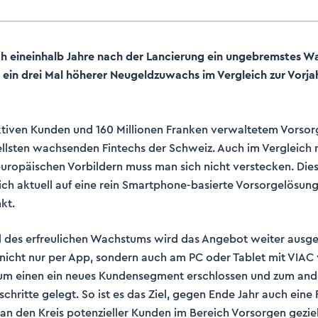
h eineinhalb Jahre nach der Lancierung ein ungebremstes W
 ein drei Mal höherer Neugeldzuwachs im Vergleich zur Vorj
aktiven Kunden und 160 Millionen Franken verwaltetem Vorso
llsten wachsenden Fintechs der Schweiz. Auch im Vergleich 
uropäischen Vorbildern muss man sich nicht verstecken. Die
ch aktuell auf eine rein Smartphone-basierte Vorsorgelösung 
kt.
nd des erfreulichen Wachstums wird das Angebot weiter ausg
nicht nur per App, sondern auch am PC oder Tablet mit VIAC 
zum einen ein neues Kundensegment erschlossen und zum an
chritte gelegt. So ist es das Ziel, gegen Ende Jahr auch eine
an den Kreis potenzieller Kunden im Bereich Vorsorgen geziel