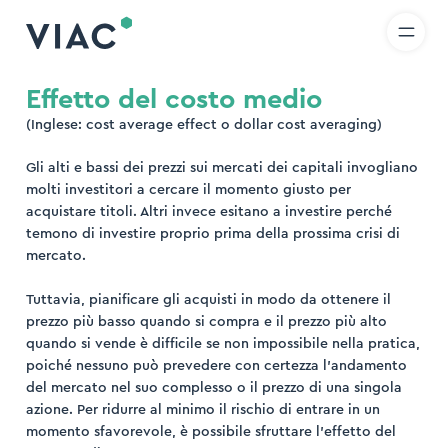
R
IT
EN
Skip to content
icerca
Effetto del costo medio
(Inglese: cost average effect o dollar cost averaging)
ova
Gli alti e bassi dei prezzi sui mercati dei capitali invogliano
molti investitori a cercare il momento giusto per
acquistare titoli. Altri invece esitano a investire
perché
temono di investire proprio prima della prossima crisi di
mercato.
Tuttavia, pianificare gli acquisti in modo da ottenere il
prezzo più basso quando si compra e il prezzo più alto
quando si vende è difficile se non impossibile nella pratica,
poiché nessuno può prevedere con certezza l’andamento
del mercato nel suo complesso o il prezzo di una singola
azione. Per ridurre al minimo il rischio di entrare in un
momento sfavorevole, è possibile sfruttare l’effetto del