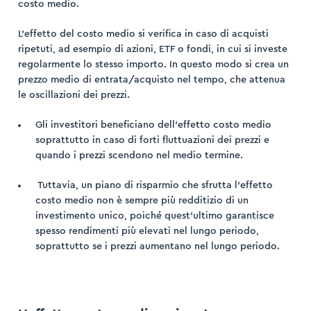
costo medio.
L’effetto del costo medio si verifica in caso di acquisti
ripetuti, ad esempio di azioni, ETF o fondi, in cui si investe
regolarmente lo stesso importo. In questo modo si crea un
prezzo medio di entrata/acquisto nel tempo, che attenua
ogin
le oscillazioni dei prezzi.
trazione
Gli investitori beneficiano dell’effetto costo medio
soprattutto in caso di forti fluttuazioni dei prezzi e
quando i prezzi scendono nel medio termine.
Tuttavia, un piano di risparmio che sfrutta l’effetto
costo medio non è sempre più redditizio di un
investimento unico, poiché quest’ultimo garantisce
spesso rendimenti più elevati nel lungo periodo,
soprattutto se i prezzi aumentano nel lungo periodo.