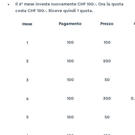
Il 6° mese investe nuovamente CHF 100.-. Ora la quota
costa CHF 100.-. Riceve quindi 1 quota.
Pagamento
Prezzo
Mese
100
100
1
2
100
200
100
50
3
100
300
0
4
5
100
50