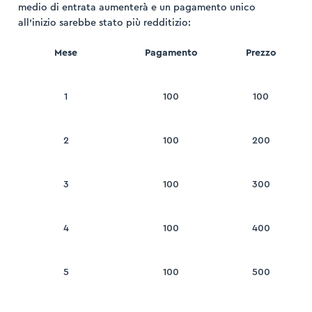
medio di entrata aumenterà e un pagamento unico
all’inizio sarebbe stato più redditizio:
Pagamento
Prezzo
Mese
100
100
1
100
200
2
100
300
3
100
400
4
100
500
5