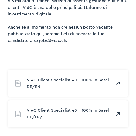
6.5 miliardi di franchi svizzeri di asset in gestione e 150’000
clienti, VIAC è una delle principali piattaforme di
investimento digitale.
Anche se al momento non c’è nessun posto vacante
pubblicizzato qui, saremo lieti di ricevere la tua
ogin
candidatura su jobs@viac.ch.
trazione
VIAC Client Specialist 40 – 100% in Basel
DE/EN
VIAC Client Specialist 40 - 100% in Basel
DE/FR/IT