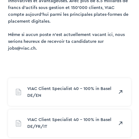
innovatives et avantageuses. Avec plus de 6.5 milliards de
francs d’actifs sous gestion et 150’000 clients, VIAC
compte aujourd’hui parmi les principales plates-formes de
placement digitales.
Même si aucun poste n’est actuellement vacant ici, nous
ogin
serions heureux de recevoir ta candidature sur
jobs@viac.ch.
ription
VIAC Client Specialist 40 – 100% in Basel
DE/EN
VIAC Client Specialist 40 - 100% in Basel
DE/FR/IT