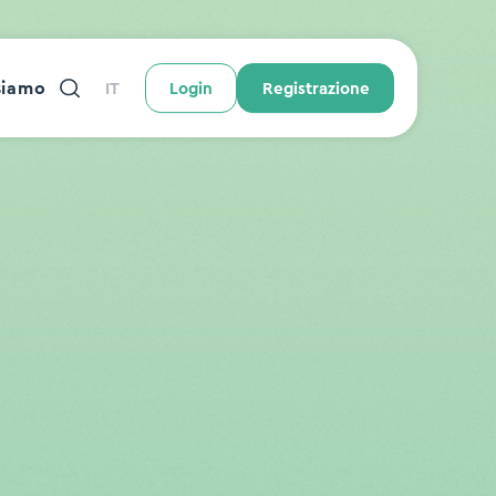
siamo
IT
Login
Registrazione
e
Ipoteca
Benefici