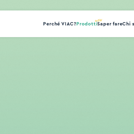
Perché VIAC?
Prodotti
Saper fare
Chi 
Pilastro 3a
Libero passaggio
Invest
Lif