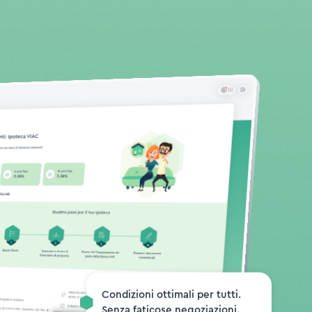
Condizioni ottimali per tutti.
Senza faticose negoziazioni.