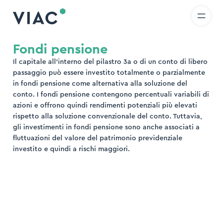
R
IT
EN
Skip to content
icerca
Fondi pensione
Il capitale all’interno del pilastro 3a o di un conto di libero
ova
passaggio può essere investito totalmente o parzialmente
in fondi pensione come alternativa alla soluzione del
conto. I fondi pensione contengono percentuali variabili di
azioni e offrono quindi rendimenti potenziali più elevati
rispetto alla soluzione convenzionale del conto. Tuttavia,
gli investimenti in fondi pensione sono anche associati a
fluttuazioni del valore del patrimonio previdenziale
investito e quindi a rischi maggiori.