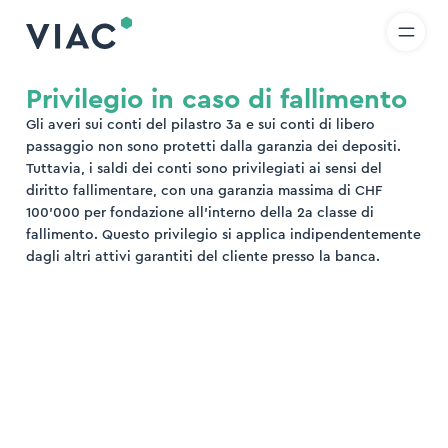
R
IT
EN
Skip to content
icerca
Privilegio in caso di fallimento
Gli averi sui conti del pilastro 3a e sui conti di libero
ova
passaggio non sono protetti dalla garanzia dei depositi.
Tuttavia, i saldi dei conti sono privilegiati ai sensi del
diritto fallimentare, con una garanzia massima di CHF
100’000 per fondazione all’interno della 2a classe di
fallimento. Questo privilegio si applica indipendentemente
dagli altri attivi garantiti del cliente presso la banca.