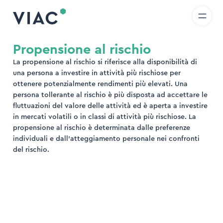
R
IT
EN
Skip to content
icerca
Propensione al rischio
La propensione al rischio si riferisce alla disponibilità di
ova
una persona a investire in attività più rischiose per
ottenere potenzialmente rendimenti più elevati. Una
persona tollerante al rischio è più disposta ad accettare le
fluttuazioni del valore delle attività ed è aperta a investire
in mercati volatili o in classi di attività più rischiose. La
propensione al rischio è determinata dalle preferenze
individuali e dall’atteggiamento personale nei confronti
del rischio.