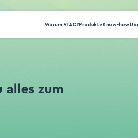
Warum VIAC?
Produkte
Know-how
Übe
u alles zum