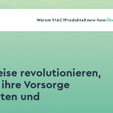
Warum VIAC?
Produkte
Know-how
Übe
ise revolutionieren,
ihre Vorsorge
lten und