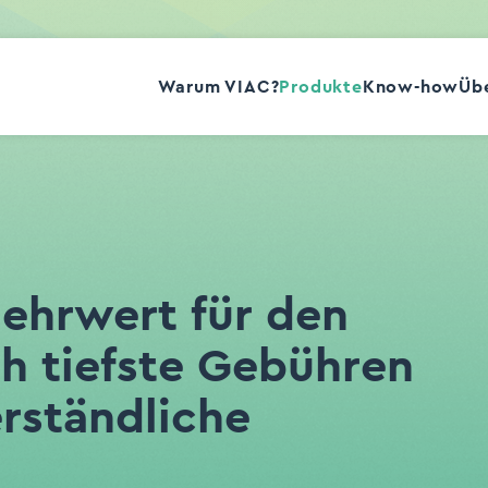
Warum VIAC?
Produkte
Know-how
Übe
Mehrwert für den
h tiefste Gebühren
erständliche