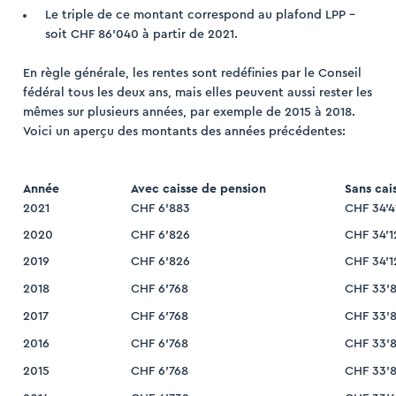
Le triple de ce montant correspond au plafond LPP –
soit CHF 86’040 à partir de 2021.
En règle générale, les rentes sont redéfinies par le Conseil
fédéral tous les deux ans, mais elles peuvent aussi rester les
mêmes sur plusieurs années, par exemple de 2015 à 2018.
Voici un aperçu des montants des années précédentes:
Année
Avec caisse de pension
Sans cai
2021
CHF 6’883
CHF 34’4
2020
CHF 6’826
CHF 34’1
2019
CHF 6’826
CHF 34’1
2018
CHF 6’768
CHF 33’
2017
CHF 6’768
CHF 33’
2016
CHF 6’768
CHF 33’
2015
CHF 6’768
CHF 33’