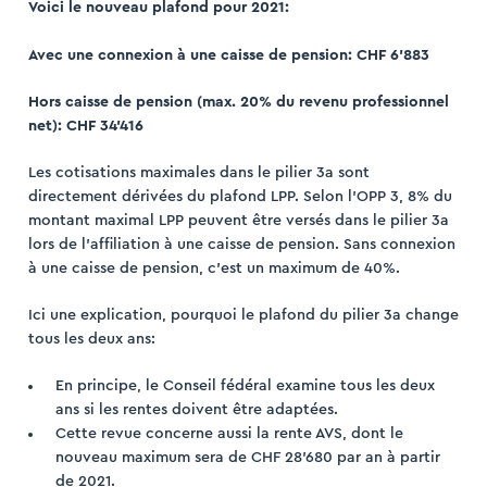
Voici le nouveau plafond pour 2021:
Avec une connexion à une caisse de pension: CHF 6’883
Hors caisse de pension (max. 20% du revenu professionnel
net): CHF 34’416
ogin
Les cotisations maximales dans le pilier 3a sont
ription
directement dérivées du plafond LPP. Selon l’OPP 3, 8% du
montant maximal LPP peuvent être versés dans le pilier 3a
lors de l’affiliation à une caisse de pension. Sans connexion
à une caisse de pension, c’est un maximum de 40%.
Ici une explication, pourquoi le plafond du pilier 3a change
tous les deux ans:
En principe, le Conseil fédéral examine tous les deux
ans si les rentes doivent être adaptées.
Cette revue concerne aussi la rente AVS, dont le
nouveau maximum sera de CHF 28’680 par an à partir
de 2021.