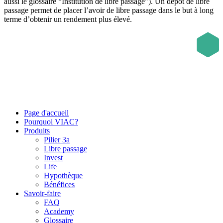
aussi le glossaire “Institution de libre passage”). Un dépôt de libre
passage permet de placer l’avoir de libre passage dans le but à long
terme d’obtenir un rendement plus élevé.
Page d'accueil
Pourquoi VIAC?
Produits
Pilier 3a
Libre passage
Invest
Life
Hypothèque
Bénéfices
Savoir-faire
FAQ
Academy
Glossaire