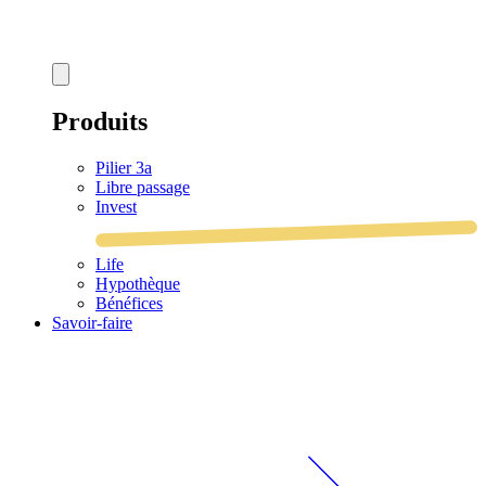
Produits
Pilier 3a
Libre passage
Invest
Life
Hypothèque
Bénéfices
Savoir-faire