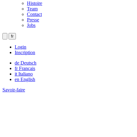
Histoire
Team
Contact
Presse
Jobs
fr
Login
Inscription
de
Deutsch
fr
Français
it
Italiano
en
English
Savoir-faire