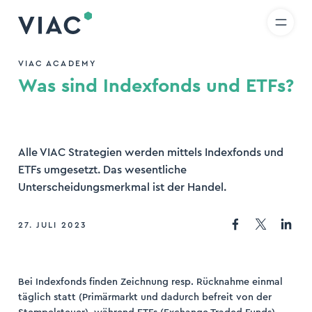
R
IT
EN
Direkt zum Inhalt wechseln
uche
VIAC ACADEMY
Was sind Indexfonds und ETFs?
den
Alle VIAC Strategien werden mittels Indexfonds und
ETFs umgesetzt. Das wesentliche
Unterscheidungsmerkmal ist der Handel.
27. JULI 2023
Bei Indexfonds finden Zeichnung resp. Rücknahme einmal
täglich statt (Primärmarkt und dadurch befreit von der