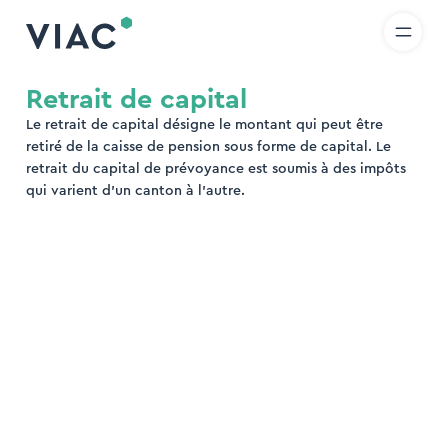
R
IT
EN
Skip to content
hercher
Retrait de capital
Le retrait de capital désigne le montant qui peut être
rcher
retiré de la caisse de pension sous forme de capital. Le
retrait du capital de prévoyance est soumis à des impôts
qui varient d’un canton à l’autre.