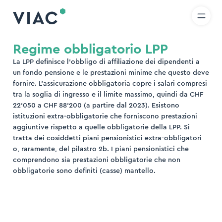
R
IT
EN
Skip to content
icerca
Regime obbligatorio LPP
La LPP definisce l’obbligo di affiliazione dei dipendenti a
ova
un fondo pensione e le prestazioni minime che questo deve
fornire. L’assicurazione obbligatoria copre i salari compresi
tra la soglia di ingresso e il limite massimo, quindi da CHF
22’050 a CHF 88’200 (a partire dal 2023). Esistono
istituzioni extra-obbligatorie che forniscono prestazioni
aggiuntive rispetto a quelle obbligatorie della LPP. Si
tratta dei cosiddetti piani pensionistici extra-obbligatori
o, raramente, del pilastro 2b. I piani pensionistici che
comprendono sia prestazioni obbligatorie che non
obbligatorie sono definiti (casse) mantello.