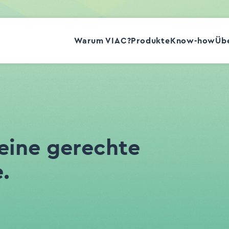
Warum VIAC?
Produkte
Know-how
Übe
 eine gerechte
.