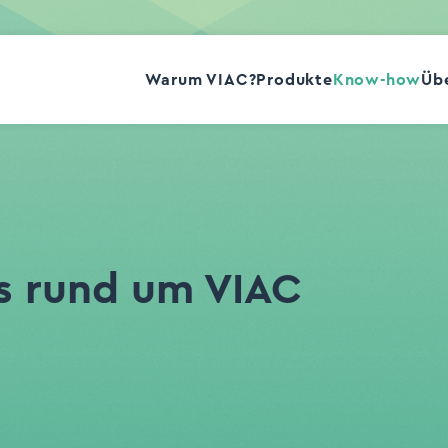
Warum VIAC?
Produkte
Know-how
Übe
FAQ
Academy
Glossar
s rund um VIAC