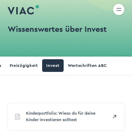
R
IT
EN
Direkt zum Inhalt wechseln
uche
Wissenswertes über Invest
den
a
Freizügigkeit
Invest
Wertschriften ABC
Kinderportfolio: Wieso du für deine
Kinder investieren solltest