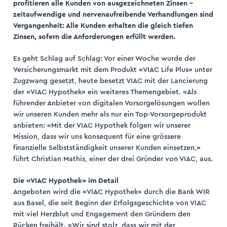
profitieren alle Kunden von ausgezeichneten Zinsen –
zeitaufwendige und nervenaufreibende Verhandlungen sind
Vergangenheit: Alle Kunden erhalten die gleich tiefen
Zinsen, sofern die Anforderungen erfüllt werden.
Es geht Schlag auf Schlag: Vor einer Woche wurde der
ogin
Versicherungsmarkt mit dem Produkt «VIAC Life Plus» unter
Zugzwang gesetzt, heute besetzt VIAC mit der Lancierung
trieren
der «VIAC Hypothek» ein weiteres Themengebiet. «Als
führender Anbieter von digitalen Vorsorgelösungen wollen
wir unseren Kunden mehr als nur ein Top-Vorsorgeprodukt
anbieten: «Mit der VIAC Hypothek folgen wir unserer
Mission, dass wir uns konsequent für eine grössere
finanzielle Selbstständigkeit unserer Kunden einsetzen,»
führt Christian Mathis, einer der drei Gründer von VIAC, aus.
Die «VIAC Hypothek» im Detail
Angeboten wird die «VIAC Hypothek» durch die Bank WIR
aus Basel, die seit Beginn der Erfolgsgeschichte von VIAC
mit viel Herzblut und Engagement den Gründern den
Rücken freihält. «Wir sind stolz, dass wir mit der