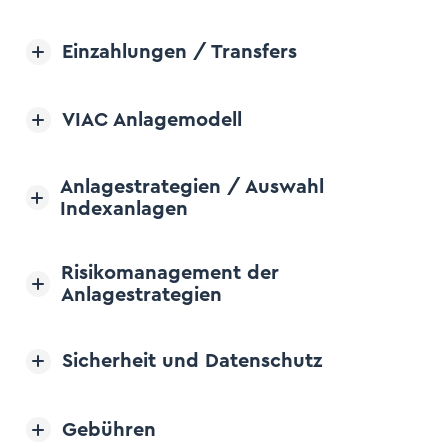
Einzahlungen / Transfers
Open/Close Accordion Item
VIAC Anlagemodell
Open/Close Accordion Item
ogin
trieren
Anlagestrategien / Auswahl
Indexanlagen
Open/Close Accordion Item
Risikomanagement der
Anlagestrategien
Open/Close Accordion Item
Sicherheit und Datenschutz
Open/Close Accordion Item
Gebühren
Open/Close Accordion Item