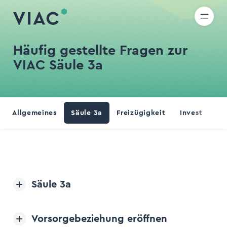
R
IT
EN
Direkt zum Inhalt wechseln
uche
Häufig gestellte Fragen zur
VIAC Säule 3a
den
Allgemeines
Säule 3a
Freizügigkeit
Invest
Lif
Säule 3a
Open/Close Accordion Item
Vorsorgebeziehung eröffnen
Open/Close Accordion Item